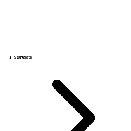
BAD SALZDETFURTH
Kostenlosen IT-Check buchen
Jetzt anrufen
Startseite